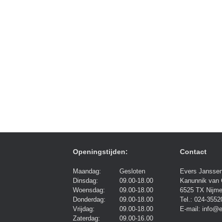
Openingstijden:
Contact
Maandag:
Gesloten
Evers Janssen
Dinsdag:
09.00-18.00
Kanunnik van 
Woensdag:
09.00-18.00
6525 TX Nijm
Donderdag:
09.00-18.00
Tel.: 024-3552
Vrijdag:
09.00-18.00
E-mail: info@e
Zaterdag:
09.00-16.00