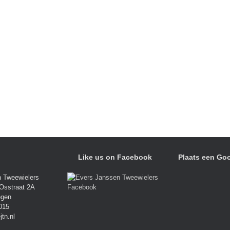
Like us on Facebook
Plaats een Goo
 Tweewielers
Osstraat 2A
egen
015
jtn.nl