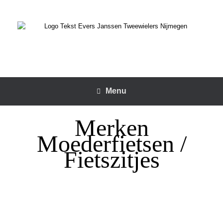
Menu
Merken
Moederfietsen /
Fietszitjes