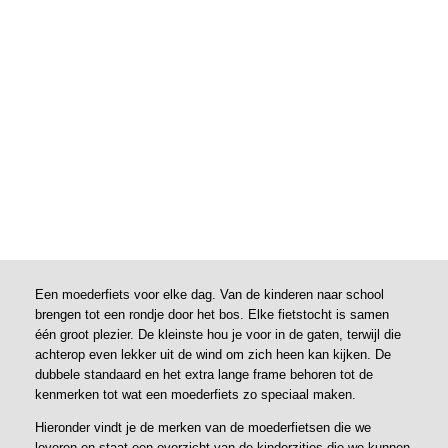
Een moederfiets voor elke dag. Van de kinderen naar school
brengen tot een rondje door het bos. Elke fietstocht is samen
één groot plezier. De kleinste hou je voor in de gaten, terwijl die
achterop even lekker uit de wind om zich heen kan kijken. De
dubbele standaard en het extra lange frame behoren tot de
kenmerken tot wat een moederfiets zo speciaal maken.
Hieronder vindt je de merken van de moederfietsen die we
leveren en staat een overzicht van de kinderzitjes die we kunnen